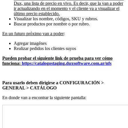
Dux, una lista de precio en vivo. Es decir, que la van a poder
ir actualizando en el momento y el cliente va a visualizar el
último precio establecido.
Visualizar los nombre, códigos, SKU y rubros.
Buscar productos por nombre o por rubro.
En un futuro próximo van a poder
:
Agregar imagénes
Realizar pedidos los clientes suyos
Pueden probar el siguiente link de prueba para ver cómo
funciona:
https://catalogostaging.duxsoftware.com.ar/nfs
Para usarlo deben dirigirse a CONFIGURACIÓN >
GENERAL > CATÁLOGO
En donde van a encontrar la siguiente pantalla: