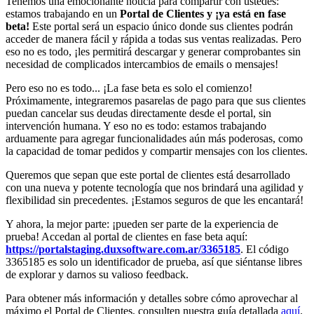
Tenemos una emocionante noticia para compartir con ustedes:
estamos trabajando en un
Portal de Clientes y ¡ya está en fase
beta!
Este portal será un espacio único donde sus clientes podrán
acceder de manera fácil y rápida a todas sus ventas realizadas. Pero
eso no es todo, ¡les permitirá descargar y generar comprobantes sin
necesidad de complicados intercambios de emails o mensajes!
Pero eso no es todo... ¡La fase beta es solo el comienzo!
Próximamente, integraremos pasarelas de pago para que sus clientes
puedan cancelar sus deudas directamente desde el portal, sin
intervención humana. Y eso no es todo: estamos trabajando
arduamente para agregar funcionalidades aún más poderosas, como
la capacidad de tomar pedidos y compartir mensajes con los clientes.
Queremos que sepan que este portal de clientes está desarrollado
con una nueva y potente tecnología que nos brindará una agilidad y
flexibilidad sin precedentes. ¡Estamos seguros de que les encantará!
Y ahora, la mejor parte: ¡pueden ser parte de la experiencia de
prueba! Accedan al portal de clientes en fase beta aquí:
https://portalstaging.duxsoftware.com.ar/3365185
. El código
3365185 es solo un identificador de prueba, así que siéntanse libres
de explorar y darnos su valioso feedback.
Para obtener más información y detalles sobre cómo aprovechar al
máximo el Portal de Clientes, consulten nuestra guía detallada
aquí
.