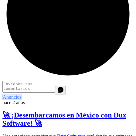
Anuncios
hace 2 años
🚀 ¡Desembarcamos en México con Dux
Software! 🚀