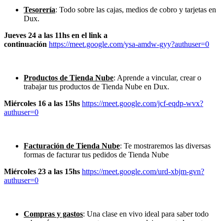
Tesorería
: Todo sobre las cajas, medios de cobro y tarjetas en
Dux.
Jueves 24 a las 11hs en el link a
continuación
https://meet.google.com/ysa-amdw-gyy?authuser=0
Productos de Tienda Nube
: Aprende a vincular, crear o
trabajar tus productos de Tienda Nube en Dux.
Miércoles 16 a las 15hs
https://meet.google.com/jcf-eqdp-wvx?
authuser=0
Facturación de Tienda Nube
: Te mostraremos las diversas
formas de facturar tus pedidos de Tienda Nube
Miércoles 23 a las 15hs
https://meet.google.com/urd-xbjm-gvn?
authuser=0
Compras y gastos
:
Una clase en vivo ideal para saber todo