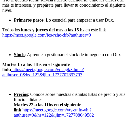
más te interesen, y prepárate para llevar tu conocimiento al siguiente
nivel.
Primeros pasos
:
Lo esencial para empezar a usar Dux.
Todos los
lunes y jueves del mes a las 15 hs
en este link
https://meet.google.com/fes-rzho-dfo?authuser=0
Stock
: Aprende a gestionar el stock de tu negocio con Dux
Martes 15 a las 11hs en el siguiente
link:
https://meet.google.com/vrf-bgkz-hmk?
authuser=0&hs=122&ijlm=1727707893793
Precios
: Conoce sobre nuestras distintas listas de precio y sus
funcionalidades.
Martes 22 a las 11hs en el siguiente
link
https://meet.google.com/vty-xnfn-vhj?
authuser=0&hs=122&ijlm=1727708049582